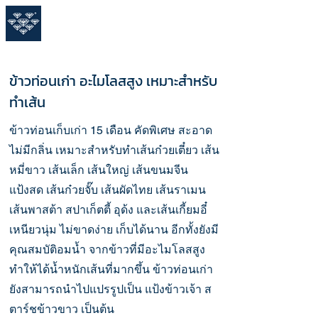
โรงสีร่วมเจริญ
2
โทร 099-237-7999,
085-
393-9333
Line ID : 056657317
ผู้ผลิต จำหน่าย ข้าวขาวเก่า ตราแปดเพชร
ข้าวท่อนเก่า อะไมโลสสูง เหมาะสำหรับ
ทำเส้น
ข้าวท่อนเก็บเก่า 15 เดือน คัดพิเศษ สะอาด
ไม่มีกลิ่น เหมาะสำหรับทำเส้นก๋วยเตี๋ยว เส้น
หมี่ขาว เส้นเล็ก เส้นใหญ่ เส้นขนมจีน
แป้งสด เส้นก๋วยจั๊บ เส้นผัดไทย เส้นราเมน
เส้นพาสต้า สปาเก็ตตี้ อุด้ง และเส้นเกี้ยมอี๋
เหนียวนุ่ม ไม่ขาดง่าย เก็บได้นาน อีกทั้งยังมี
คุณสมบัติอมน้ำ จากข้าวที่มีอะไมโลสสูง
ทำให้ได้น้ำหนักเส้นที่มากขึ้น ข้าวท่อนเก่า
ยังสามารถนำไปแปรรูปเป็น แป้งข้าวเจ้า ส
ตาร์ชข้าวขาว เป็นต้น